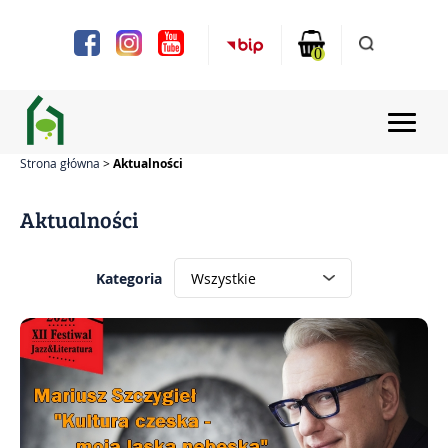
Uwaga:
Ta
strona
0
internetowa
zawiera
system
ułatwień
dostępu.
Strona główna
Aktualności
Strona głów
Aktualności
Aktualnoś
Kategoria
Projekty
Chóry i zesp
Zajęcia
Bilety