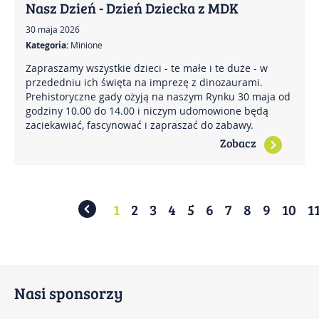
Nasz Dzień - Dzień Dziecka z MDK
30 maja 2026
Kategoria:
Minione
Zapraszamy wszystkie dzieci - te małe i te duże - w
przededniu ich święta na imprezę z dinozaurami.
Prehistoryczne gady ożyją na naszym Rynku 30 maja od
godziny 10.00 do 14.00 i niczym udomowione będą
zaciekawiać, fascynować i zapraszać do zabawy.
Zobacz
1
2
3
4
5
6
7
8
9
10
1
Nasi sponsorzy