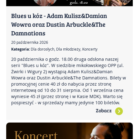
Blues u kóz - Adam Kulisz&Damian
Wowra oraz Dustin Arbuckle&The
Damnations
20 października 2026
Kategoria:
Dla dorosłych, Dla młodzieży, Koncerty
20 października o godz. 18.00 druga odsłona naszej
serii "Blues u kóz". W siedzibie mikołowskiego OPP (ul.
Żwirki i Wigury 2) wystąpią Adam Kulisz&Damian
Wowra oraz Dustin Arbuckle&The Damnations. Bilety w
promocyjnej cenie 40 zł do nabycia przez stronę
internetową od 10 do 31 sierpnia. Od 1 września cena
wyniesie 45 zł (przez stronę i w Kasie MDK). Warto się
pospieszyć - w sprzedaży mamy jedynie 100 biletów.
Zobacz