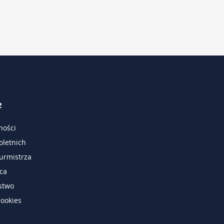
e
ności
oletnich
urmistrza
ca
stwo
Cookies