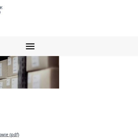
e:
0
wie (pdf)