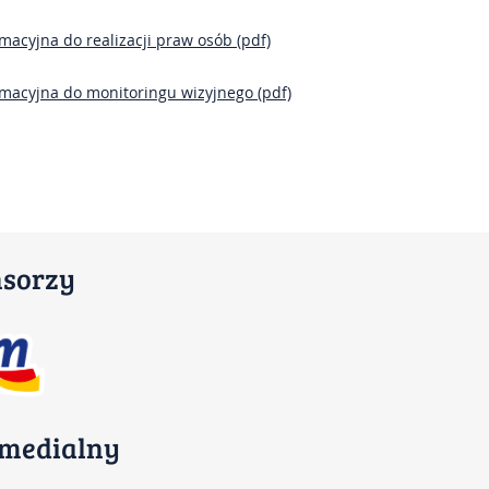
Bilety
macyjna do realizacji praw osób (pdf)
Kontakt
rmacyjna do monitoringu wizyjnego (pdf)
Impresje Mikołowskie
Mikołowskie Dni Muzyki
Gazeta Mikołowska
nsorzy
 medialny