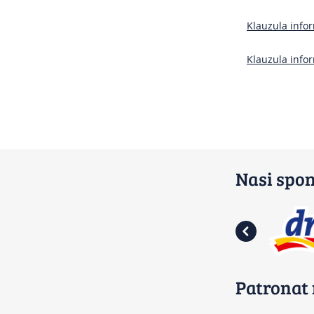
klawisze
Control-
Klauzula infor
F10,
aby
otworzyć
Klauzula info
menu
ułatwień
dostępu.
Nasi spo
Patronat