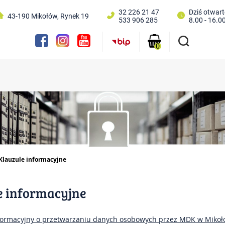
32 226 21 47
Dziś otwart
43-190 Mikołów, Rynek 19
533 906 285
8.00 - 16.0
0
Strona główna
Aktualności
Klauzule informacyjne
Projekty
e informacyjne
Chóry i zespoły
Zajęcia
ormacyjny o przetwarzaniu danych osobowych przez MDK w Mikoło