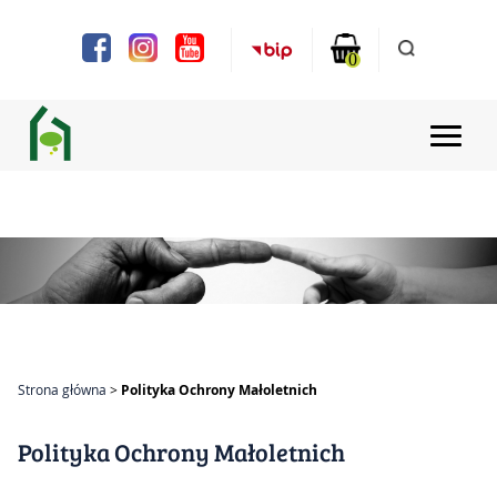
Uwaga:
Ta
strona
0
internetowa
zawiera
system
ułatwień
dostępu.
Strona główna
Aktualności
Projekty
Chóry i zespoły
Strona główna
Polityka Ochrony Małoletnich
Zajęcia
Polityka Ochrony Małoletnich
Bilety