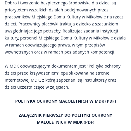
Dobro i tworzenie bezpiecznego środowiska dla dzieci są
priorytetem wszelkich działań podejmowanych przez
Kontakt
pracowników Miejskiego Domu Kultury w Mikołowie na rzecz
dzieci. Pracownicy placówki traktują dziecko z szacunkiem
Impresje Mikołowskie
uwzględniając jego potrzeby. Realizując zadania instytucji
kultury, personel Miejskiego Domu Kultury w Mikołowie działa
Mikołowskie Dni Muzyki
w ramach obowiązującego prawa, w tym przepisów
wewnętrznych oraz w ramach posiadanych kompetencji.
Gazeta Mikołowska
W MDK obowiązującym dokumentem jest "Polityka ochrony
dzieci przed krzywdzeniem" opublikowana na stronie
internetowej MDK, z którą zapoznani są instruktorzy oraz
dzieci uczestniczące w zajęciach.
POLITYKA OCHRONY MAŁOLETNICH W MDK (PDF)
ZAŁĄCZNIK PIERWSZY DO POLITYKI OCHRONY
MAŁOLETNICH W MDK (PDF)