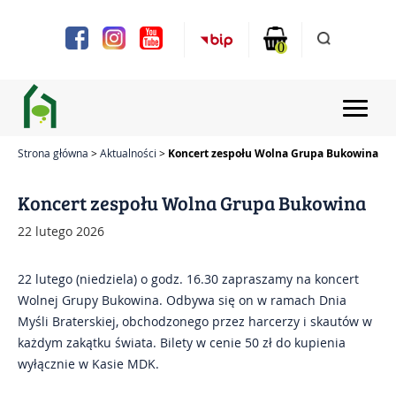
Uwaga:
Ta
strona
0
internetowa
zawiera
system
ułatwień
dostępu.
Strona główna
Aktualności
Koncert zespołu Wolna Grupa Bukowina
Strona główna
Koncert zespołu Wolna Grupa Bukowina
Aktualności
22 lutego 2026
Projekty
22 lutego (niedziela) o godz. 16.30 zapraszamy na koncert
Wolnej Grupy Bukowina. Odbywa się on w ramach Dnia
Chóry i zespoły
Myśli Braterskiej, obchodzonego przez harcerzy i skautów w
każdym zakątku świata. Bilety w cenie 50 zł do kupienia
Zajęcia
wyłącznie w Kasie MDK.
Bilety