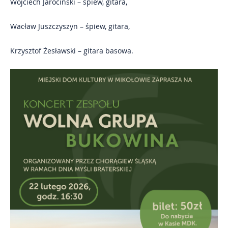
Wojciech Jarociński – śpiew, gitara,
Wacław Juszczyszyn – śpiew, gitara,
Krzysztof Żesławski – gitara basowa.