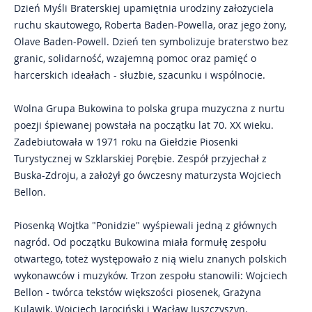
Dzień Myśli Braterskiej upamiętnia urodziny założyciela
ruchu skautowego, Roberta Baden-Powella, oraz jego żony,
Kontakt
Olave Baden-Powell. Dzień ten symbolizuje braterstwo bez
granic, solidarność, wzajemną pomoc oraz pamięć o
Impresje Mikołowskie
harcerskich ideałach - służbie, szacunku i wspólnocie.
Mikołowskie Dni Muzyki
Wolna Grupa Bukowina to polska grupa muzyczna z nurtu
Gazeta Mikołowska
poezji śpiewanej powstała na początku lat 70. XX wieku.
Zadebiutowała w 1971 roku na Giełdzie Piosenki
Turystycznej w Szklarskiej Porębie. Zespół przyjechał z
Buska-Zdroju, a założył go ówczesny maturzysta Wojciech
Bellon.
Piosenką Wojtka "Ponidzie" wyśpiewali jedną z głównych
nagród. Od początku Bukowina miała formułę zespołu
otwartego, toteż występowało z nią wielu znanych polskich
wykonawców i muzyków. Trzon zespołu stanowili: Wojciech
Bellon - twórca tekstów większości piosenek, Grażyna
Kulawik, Wojciech Jarociński i Wacław Juszczyszyn.