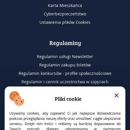
Karta Mieszkańca
Cyberbezpieczeństwo
Ustawienia plików Cookies
Regulaminy
Regulamin usługi Newsletter
Regulamin zakupu biletów
Regulamin konkursów - profile społecznościowe
Regulamin i cennik uczestnictwa w zajęciach
Regulamin wyjazdów na wydarzenia
Pliki cookie
RODO
Używamy cookies, aby zapewnić Ci jak najlepsze doświadczenia
podczas przeglądania naszej oferty oraz umożliwić ciągłe ulepszanie
serwisu. Dzięki nim treści i reklamy są bardziej dopasowane do
Inspektor ochrony danych
Twoich potrzeb, dlatego udostępniamy je partnerom