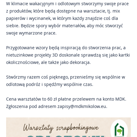
W klimacie wakacyjnym i odlotowym stworzymy swoje prace
z produktów, które będą dostępne na warsztacie, tj. mix
Kontakt
papierów i wycinanek, w którym każdy znajdzie coś dla
siebie. Będzie spory wybór materiałów, aby móc stworzyć
Impresje Mikołowskie
swoje wymarzone prace.
Mikołowskie Dni Muzyki
Przygotowane wzory będą inspiracją do stworzenia prac, a
Gazeta Mikołowska
nietuzinkowe projekty 3D doskonale sprawdzą się jako kartki
okolicznościowe, ale także jako dekoracja.
Stwórzmy razem coś pięknego, przenieśmy się wspólnie w
odlotową podróż i spędźmy wspólnie czas.
Cena warsztatów to 60 zł płatne przelewem na konto MDK.
Zgłoszenia pod adresem zapisy@mdkmikolow.eu.