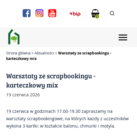
Uwaga:
Ta
strona
0
internetowa
zawiera
system
ułatwień
dostępu.
Strona główna
Aktualności
Warsztaty ze scrapbookingu -
karteczkowy mix
Strona główna
Warsztaty ze scrapbookingu -
Aktualności
karteczkowy mix
Projekty
19 czerwca 2026
Chóry i zespoły
19 czerwca w godzinach 17.00-19.30 zapraszamy na
warsztaty scrapbookingowe, na których każdy z uczestników
Zajęcia
wykona 3 kartki: w kształcie balonu, chmurki i motyla.
Bilety