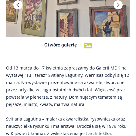
Kontakt
Impresje Mikołowskie
Mikołowskie Dni Muzyki
Otwórz galerię
Gazeta Mikołowska
Od 13 marca do 17 kwietnia zapraszamy do Galerii MDK na
wystawę "Tu i teraz" Svitlany Lagutiny. Wernisaż odbył się 12
marca. Na wystawie prezentowane są akwarele stworzone
przez artystkę w ciągu ostatnich dwóch lat. Większość prac
powstała w plenerze, z natury. Dominującym tematem są
pejzaże, miasto, kwiaty, martwa natura.
Svitlana Lagutina – malarka akwarelistka, rysowniczka oraz
nauczycielka rysunku i malarstwa. Urodziła się w 1979 roku
w Kijowie (Ukraina). Z wykształcenia jest architektką.