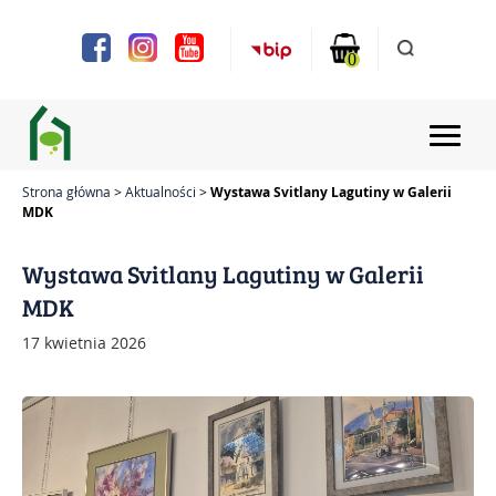
Uwaga:
Ta
strona
0
internetowa
zawiera
system
ułatwień
dostępu.
Strona główna
Aktualności
Wystawa Svitlany Lagutiny w Galerii
MDK
Strona główna
Wystawa Svitlany Lagutiny w Galerii
Aktualności
MDK
Projekty
17 kwietnia 2026
Chóry i zespoły
Zajęcia
Bilety