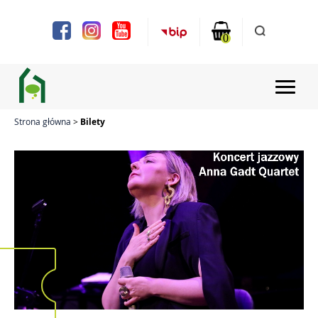
Uwaga:
Ta
strona
0
internetowa
zawiera
system
ułatwień
dostępu.
Strona główna
Bilety
Strona główna
Aktualności
Projekty
Chóry i zespoły
Zajęcia
Bilety