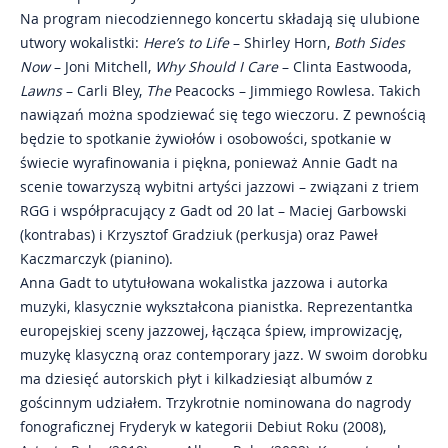
Na program niecodziennego koncertu składają się ulubione
utwory wokalistki:
Here’s to Life
– Shirley Horn,
Both Sides
Now
– Joni Mitchell,
Why Should I Care
– Clinta Eastwooda,
Lawns
– Carli Bley,
The
Peacocks – Jimmiego Rowlesa. Takich
nawiązań można spodziewać się tego wieczoru. Z pewnością
będzie to spotkanie żywiołów i osobowości, spotkanie w
świecie wyrafinowania i piękna, ponieważ Annie Gadt na
scenie towarzyszą wybitni artyści jazzowi – związani z triem
RGG i współpracujący z Gadt od 20 lat – Maciej Garbowski
(kontrabas) i Krzysztof Gradziuk (perkusja) oraz Paweł
Kaczmarczyk (pianino).
Anna Gadt to utytułowana wokalistka jazzowa i autorka
muzyki, klasycznie wykształcona pianistka. Reprezentantka
europejskiej sceny jazzowej, łącząca śpiew, improwizację,
muzykę klasyczną oraz contemporary jazz. W swoim dorobku
ma dziesięć autorskich płyt i kilkadziesiąt albumów z
gościnnym udziałem. Trzykrotnie nominowana do nagrody
fonograficznej Fryderyk w kategorii Debiut Roku (2008),