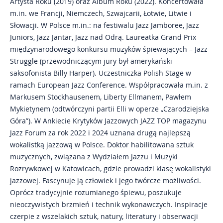
Artysta Roku (2019) oraz Album Roku (2022). Koncertowała
m.in. we Francji, Niemczech, Szwajcarii, Łotwie, Litwie i
Słowacji. W Polsce m.in.: na festiwalu Jazz Jamboree, Jazz
Juniors, Jazz Jantar, Jazz nad Odrą. Laureatka Grand Prix
międzynarodowego konkursu muzyków śpiewających – Jazz
Struggle (przewodniczącym jury był amerykański
saksofonista Billy Harper). Uczestniczka Polish Stage w
ramach European Jazz Conference. Współpracowała m.in. z
Markusem Stockhausenem, Liberty Ellmanem, Pawłem
Mykietynem (odtwórczyni partii Elli w operze „Czarodziejska
Góra”). W Ankiecie Krytyków Jazzowych JAZZ TOP magazynu
Jazz Forum za rok 2022 i 2024 uznana drugą najlepszą
wokalistką jazzową w Polsce. Doktor habilitowana sztuk
muzycznych, związana z Wydziałem Jazzu i Muzyki
Rozrywkowej w Katowicach, gdzie prowadzi klasę wokalistyki
jazzowej. Fascynuje ją człowiek i jego twórcze możliwości.
Oprócz tradycyjnie rozumianego śpiewu, poszukuje
nieoczywistych brzmień i technik wykonawczych. Inspiracje
czerpie z wszelakich sztuk, natury, literatury i obserwacji